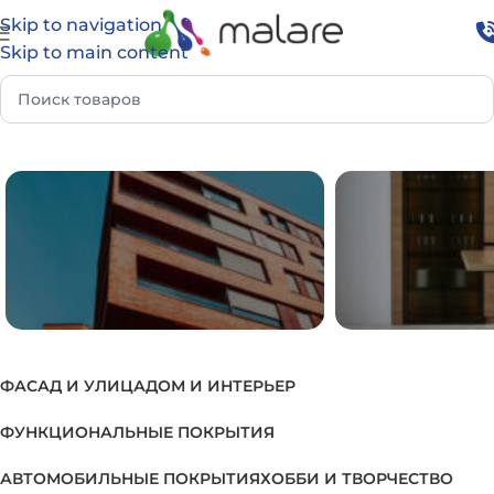
Skip to navigation
Skip to main content
Главная
Товар Группа
Лак для прихожих
ФАСАД И УЛИЦА
ДОМ И ИНТЕРЬЕР
ФАСАД И УЛИЦА
ДОМ И И
ФУНКЦИОНАЛЬНЫЕ ПОКРЫТИЯ
АВТОМОБИЛЬНЫЕ ПОКРЫТИЯ
ХОББИ И ТВОРЧЕСТВО