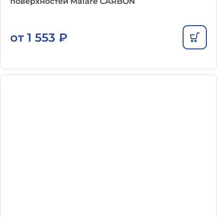
поверхностей Malare CARBON
от
1 553
₽