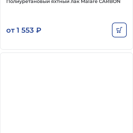
Полиуретановый яхтный лак Malare CARBON
от
1 553
₽