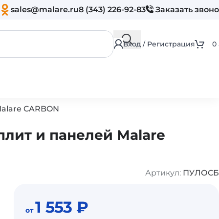
sales@malare.ru
8 (343) 226-92-83
Заказать звон
Вход / Регистрация
0
Malare CARBON
лит и панелей Malare
Артикул:
ПУЛОСБ
1 553
₽
от