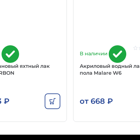
и
В наличии
ановый яхтный лак
Акриловый водный ла
ARBON
пола Malare W6
3
₽
от
668
₽