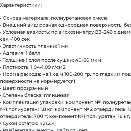
Характеристики:
• Основа материала: полиуретановая смола
• Внешний вид: ровная однородная поверхность, б
• Условная вязкость: по вискозиметру ВЗ–246 с диам
сек.–100 сек
• Эластичность пленки: 1 мм
• Адгезия: 1 балл
• Толщина 1 слоя после сушки: 40-60 мкм
• Плотность: 1,04-1,09 г/см3
• Норма расхода: на 1 кв.м 100-200 гр. по гладким
поверхности не нормируется)
• Цвет: прозрачный
• Степень блеска: глянцевая
• Комплектация упаковки: компонент №1 полиуретан:
№1 полиуретан: 1.8 кг, компонент № 2 отвердитель: 
отвердитель: 700 г; компонент №1 полиуретан: 16 кг,
• Сухой остаток: 42±2%
• Разбавитель: ацетон , уайт-спирит