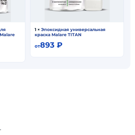
для
1
×
Эпоксидная универсальная
Malare
краска Malare TITAN
893
₽
от
-