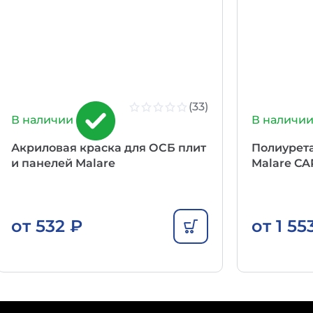
(33)
В наличии
В наличи
Акриловая краска для ОСБ плит
Полиурет
и панелей Malare
Malare C
от
532
₽
от
1 55