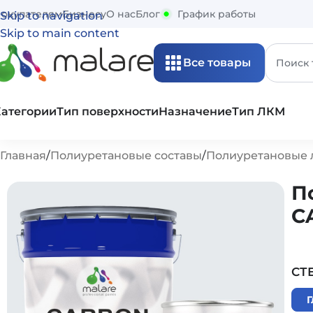
окупателям
Бизнесу
О нас
Блог
График работы
Skip to navigation
Skip to main content
Все товары
Категории
Тип поверхности
Назначение
Тип ЛКМ
Главная
Полиуретановые составы
Полиуретановые 
П
C
СТ
Г