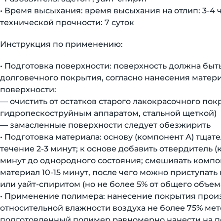
• Время высыхания: время высыхания на отлип: 3-4 ч
технической прочности: 7 суток
Инструкция по применению:
• Подготовка поверхности: поверхность должна быт
долговечного покрытия, согласно нанесения матер
поверхности:
— очистить от остатков старого лакокрасочного по
гидропескоструйным аппаратом, стальной щеткой)
— замасленные поверхности следует обезжирить
• Подготовка материала: основу (компонент А) тща
течение 2-3 минут; к основе добавить отвердитель 
минут до однородного состояния; смешивать компон
материал 10-15 минут, после чего можно приступат
или уайт-спиритом (но не более 5% от общего объем
• Применение полимера: нанесение покрытия произв
относительной влажности воздуха не более 75% ме
подготовленный полимер равномерно нанести на п