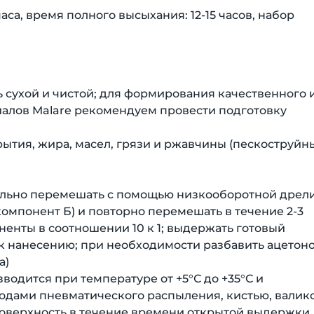
аса, время полного высыхания: 12-15 часов, набор
ь сухой и чистой; для формирования качественного 
иалов Malare рекомендуем провести подготовку
крытия, жира, масел, грязи и ржавчины (пескоструй
тельно перемешать с помощью низкооборотной дрели
(компонент Б) и повторно перемешать в течение 2-3
енты в соотношении 10 к 1; выдержать готовый
ь к нанесению; при необходимости разбавить ацетон
а)
одится при температуре от +5°С до +35°С и
тодами пневматического распыления, кистью, валик
оверхность в течение времени открытой выдержки