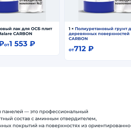
овый лак для ОСБ плит
1
×
Полиуретановый грунт 
Malare CARBON
деревянных поверхностей 
CARBON
₽
1 553
₽
от
712
₽
от
и панелей — это профессиональный
ный состав с аминным отвердителем,
чных покрытий на поверхностях из ориентированно