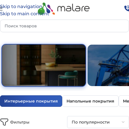
Skip to navigation
Skip to main content
Главная
Каталог
Дом и интерьер
Интерьерные покрытия
Интерьерные покрытия
Напольные покрытия
Ме
ФУНКЦИО
ДОМ И ИНТЕРЬЕР
ПОКР
Фильтры