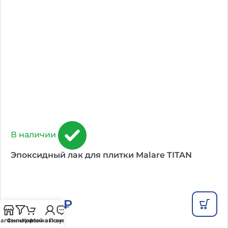
В наличии
Эпоксидный лак для плитки Malare TITAN
от
1 436
₽
агазин
Фильтры
Корзина
Мой аккаунт
Помощь