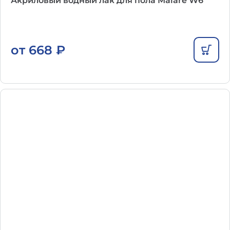
Акриловый водный лак для пола Malare W6
от
668
₽