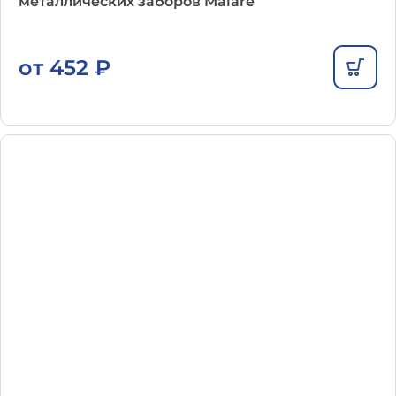
металлических заборов Malare
от
452
₽