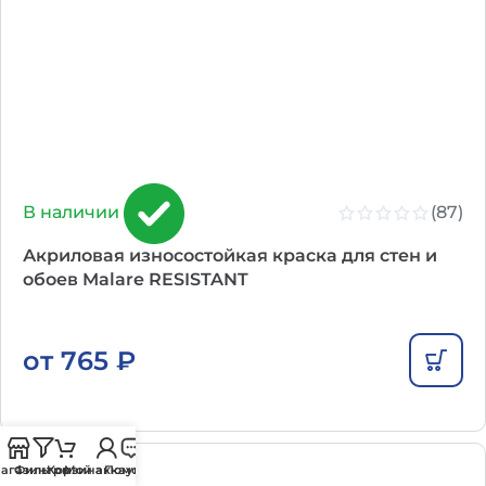
(87)
В наличии
Акриловая износостойкая краска для стен и
обоев Malare RESISTANT
от
765
₽
агазин
Фильтры
Корзина
Мой аккаунт
Помощь