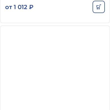
от
1 012
₽