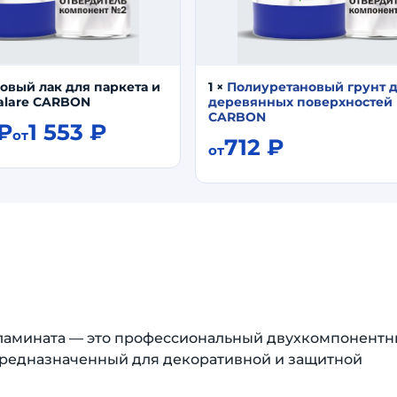
овый лак для паркета и
1
×
Полиуретановый грунт 
alare CARBON
деревянных поверхностей 
CARBON
₽
1 553
₽
от
712
₽
от
 ламината — это профессиональный двухкомпонент
предназначенный для декоративной и защитной