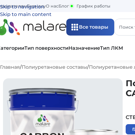
окупателям
Бизнесу
О нас
Блог
График работы
Skip to navigation
Skip to main content
Все товары
Категории
Тип поверхности
Назначение
Тип ЛКМ
Главная
Полиуретановые составы
Полиуретановые 
П
C
СТ
Г