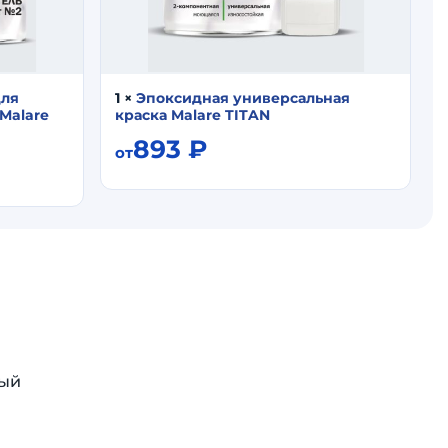
для
1
×
Эпоксидная универсальная
Malare
краска Malare TITAN
893
₽
от
ный