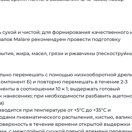
ь сухой и чистой; для формирования качественного 
иалов Malare рекомендуем провести подготовку
крытия, жира, масел, грязи и ржавчины (пескоструй
тельно перемешать с помощью низкооборотной дрели
(компонент Б) и повторно перемешать в течение 2-3
енты в соотношении 10 к 1; выдержать готовый
ь к нанесению; при необходимости разбавить ацетон
а)
одится при температуре от +5°С до +35°С и
тодами пневматического распыления, кистью, валик
оверхность в течение времени открытой выдержки
оями, с межслойной сушкой равной времени первичн