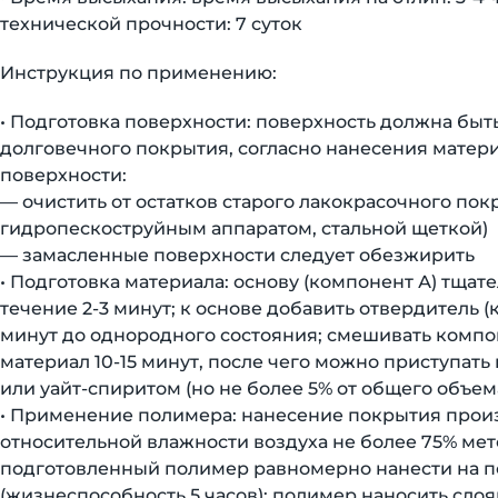
технической прочности: 7 суток
Инструкция по применению:
• Подготовка поверхности: поверхность должна быт
долговечного покрытия, согласно нанесения матер
поверхности:
— очистить от остатков старого лакокрасочного по
гидропескоструйным аппаратом, стальной щеткой)
— замасленные поверхности следует обезжирить
• Подготовка материала: основу (компонент А) тща
течение 2-3 минут; к основе добавить отвердитель 
минут до однородного состояния; смешивать компон
материал 10-15 минут, после чего можно приступат
или уайт-спиритом (но не более 5% от общего объем
• Применение полимера: нанесение покрытия произв
относительной влажности воздуха не более 75% ме
подготовленный полимер равномерно нанести на п
(жизнеспособность 5 часов); полимер наносить сл