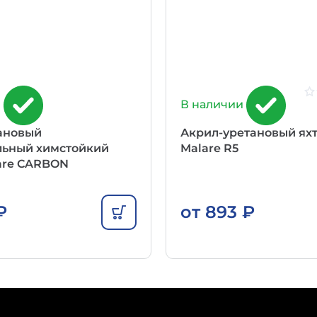
и
В наличии
ановый
Акрил-уретановый ях
льный химстойкий
Malare R5
are CARBON
₽
от
893
₽