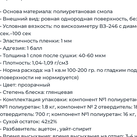
• Основа материала: полиуретановая смола
• Внешний вид: ровная однородная поверхность, б
• Условная вязкость: по вискозиметру ВЗ–246 с диам
сек.–100 сек
• Эластичность пленки: 1 мм
• Адгезия: 1 балл
• Толщина 1 слоя после сушки: 40-60 мкм
• Плотность: 1,04-1,09 г/см3
• Норма расхода: на 1 кв.м 100-200 гр. по гладким
поверхности не нормируется)
• Цвет: прозрачный
• Степень блеска: глянцевая
• Комплектация упаковки: компонент №1 полиуретан:
№1 полиуретан: 1.8 кг, компонент № 2 отвердитель: 
отвердитель: 700 г; компонент №1 полиуретан: 16 кг,
• Сухой остаток: 42±2%
• Разбавитель: ацетон , уайт-спирит
• Время высыхания: время высыхания на отлип: 3-4 ч