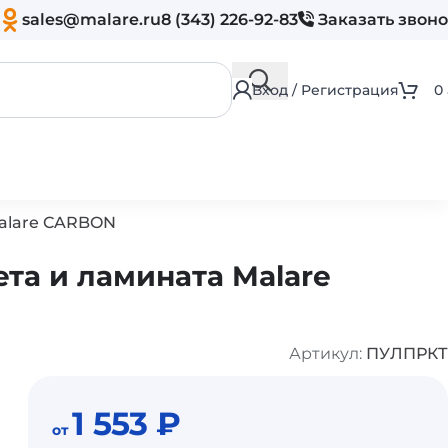
sales@malare.ru
8 (343) 226-92-83
Заказать звон
Вход / Регистрация
0
Malare CARBON
та и ламината Malare
Артикул:
ПУЛПРКТ
1 553
₽
от