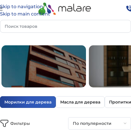
Skip to navigation
Skip to main content
вная
Каталог
Тонирующие составы
Морилки для дерева
Морилки для дерева
Масла для дерева
Пропитки
ФАСАД И УЛИЦА
ДОМ И И
Фильтры