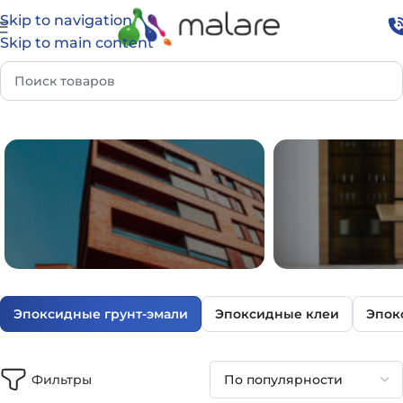
Skip to navigation
Skip to main content
Каталог
Эпоксидные составы
Эпоксидные грунт-эмали
Эпоксидные грунт-эмали
Эпоксидные клеи
Эпок
ФАСАД И УЛИЦА
ДОМ И И
Фильтры