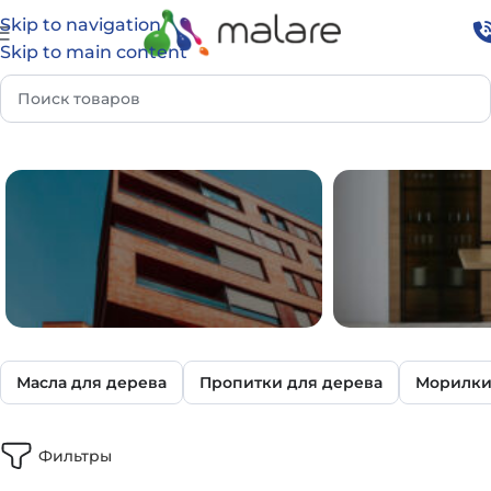
Skip to navigation
Skip to main content
ог
Тонирующие составы
Тонирующие краски для дерева
Масла для дерева
Пропитки для дерева
Морилки
ФАСАД И УЛИЦА
ДОМ И И
Фильтры