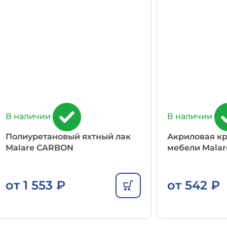
В наличии
В наличии
Полиуретановый яхтный лак
Акриловая кр
Malare CARBON
мебели Malar
от
1 553
₽
от
542
₽