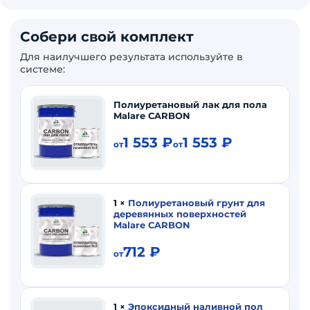
Собери свой комплект
Для наилучшего результата используйте в
системе:
Полиуретановый лак для пола
Malare CARBON
1 553
₽
1 553
₽
от
от
1
×
Полиуретановый грунт для
деревянных поверхностей
Malare CARBON
712
₽
от
1
×
Эпоксидный наливной пол