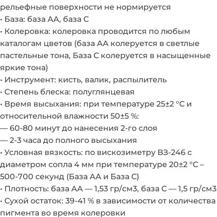
рельефные поверхности не нормируется
• База: база АА, база С
• Колеровка: колеровка проводится по любым
каталогам цветов (база АА колеруется в светлые
пастельные тона, База С колеруется в насыщенные
яркие тона)
• Инструмент: кисть, валик, распылитель
• Степень блеска: полуглянцевая
• Время высыхания: при температуре 25±2 °C и
относительной влажности 50±5 %:
— 60-80 минут до нанесения 2-го слоя
— 2-3 часа до полного высыхания
• Условная вязкость: по вискозиметру ВЗ-246 с
диаметром сопла 4 мм при температуре 20±2 °C –
500-700 секунд (База АА и База С)
• Плотность: база АА — 1,53 гр/см3, база С — 1,5 гр/см3
• Сухой остаток: 39-41 % в зависимости от количества
пигмента во время колеровки