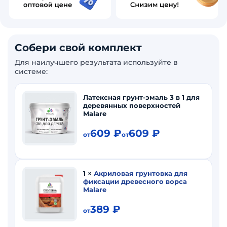
Собери свой комплект
Для наилучшего результата используйте в
системе:
Латексная грунт-эмаль 3 в 1 для
деревянных поверхностей
Malare
609
₽
609
₽
от
от
1
×
Акриловая грунтовка для
фиксации древесного ворса
Malare
389
₽
от