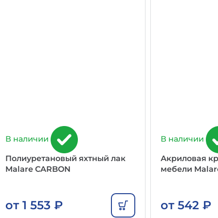
В наличии
В наличии
Полиуретановый яхтный лак
Акриловая кр
Malare CARBON
мебели Malar
от
1 553
₽
от
542
₽