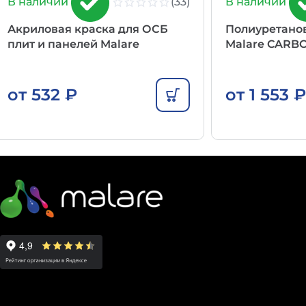
(33)
В наличии
В наличии
Акриловая краска для ОСБ
Полиуретано
плит и панелей Malare
Malare CARB
от
532
₽
от
1 553
₽