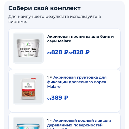
Собери свой комплект
Для наилучшего результата используйте в
системе:
Акриловая пропитка для бань и
саун Malare
828
₽
828
₽
от
от
1
×
Акриловая грунтовка для
фиксации древесного ворса
Malare
389
₽
от
1
×
Акриловый водный лак для
деревянных поверхностей