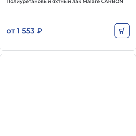
Полиуретановый яхтный лак Malare CARBON
от
1 553
₽