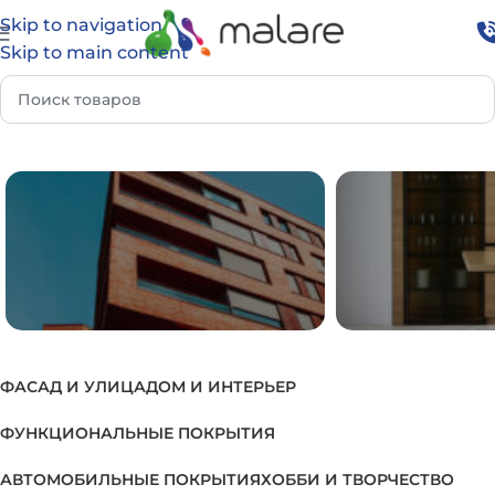
Skip to navigation
Skip to main content
вная
Товар Группа
Решения для лакирования шпона
ФАСАД И УЛИЦА
ДОМ И ИНТЕРЬЕР
ФАСАД И УЛИЦА
ДОМ И И
ФУНКЦИОНАЛЬНЫЕ ПОКРЫТИЯ
АВТОМОБИЛЬНЫЕ ПОКРЫТИЯ
ХОББИ И ТВОРЧЕСТВО