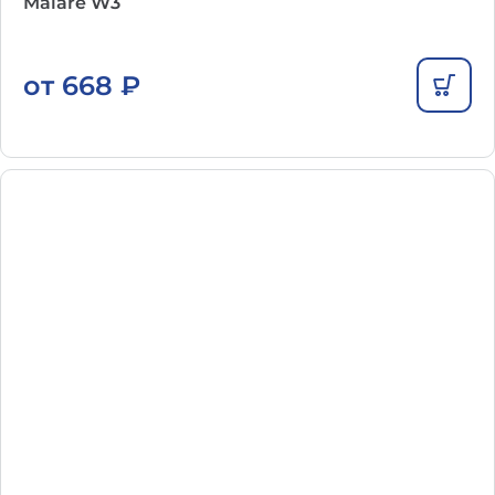
Malare W3
от
668
₽