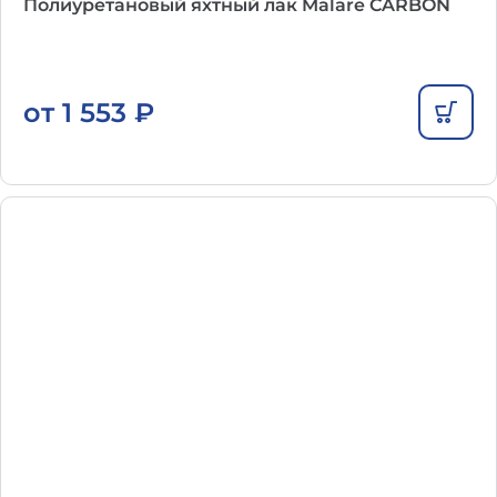
Полиуретановый яхтный лак Malare CARBON
от
1 553
₽