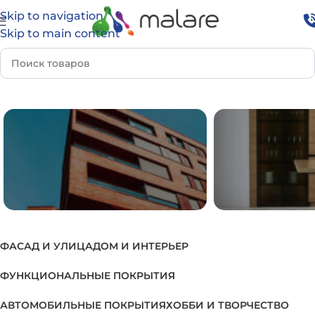
Skip to navigation
Skip to main content
Главная
Товар Группа
Подбор лака для МДФ плит
ФАСАД И УЛИЦА
ДОМ И ИНТЕРЬЕР
ФАСАД И УЛИЦА
ДОМ И И
ФУНКЦИОНАЛЬНЫЕ ПОКРЫТИЯ
АВТОМОБИЛЬНЫЕ ПОКРЫТИЯ
ХОББИ И ТВОРЧЕСТВО