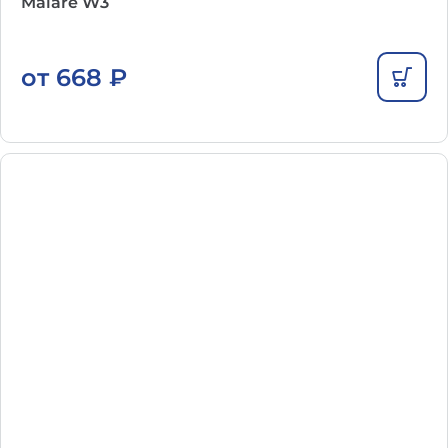
Malare W3
от
668
₽