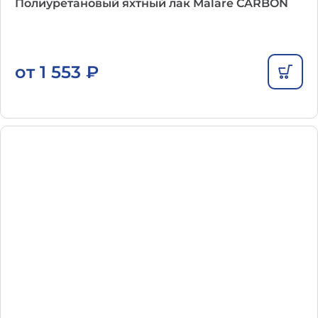
Полиуретановый яхтный лак Malare CARBON
от
1 553
₽