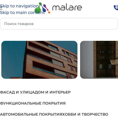
Skip to navigation
Skip to main content
Главная
Товар Группа
Лак для деревянных окон
ФАСАД И УЛИЦА
ДОМ И ИНТЕРЬЕР
ФАСАД И УЛИЦА
ДОМ И И
ФУНКЦИОНАЛЬНЫЕ ПОКРЫТИЯ
АВТОМОБИЛЬНЫЕ ПОКРЫТИЯ
ХОББИ И ТВОРЧЕСТВО