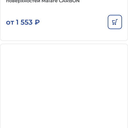
поверхностей Malare CARBON
от
1 553
₽