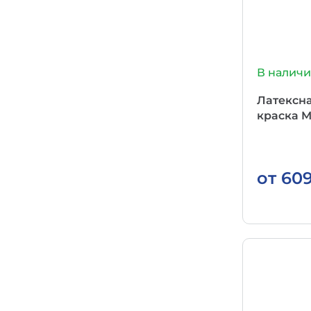
В налич
Латексн
краска M
от
60