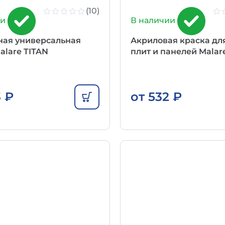
(10)
ии
В наличии
ная универсальная
Акриловая краска дл
alare TITAN
плит и панелей Malar
3
₽
от
532
₽