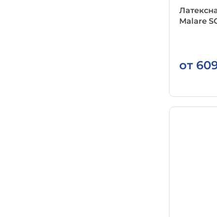
Латексна
Malare 
от
60