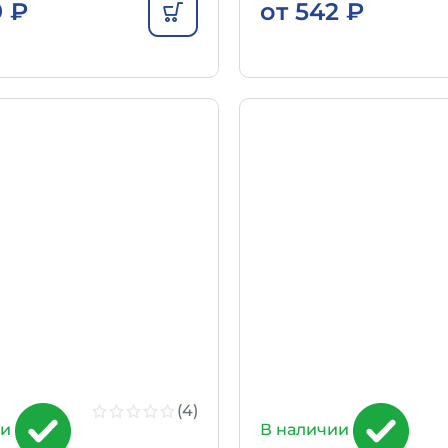
9
₽
от
542
₽
(4)
ии
В наличии