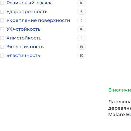
Резиновый эффект
10
Ударопрочность
6
Укрепление поверхности
1
УФ-стойкость
16
Химстойкость
1
Экологичность
19
Эластичность
10
В налич
Латексна
деревян
Malare E