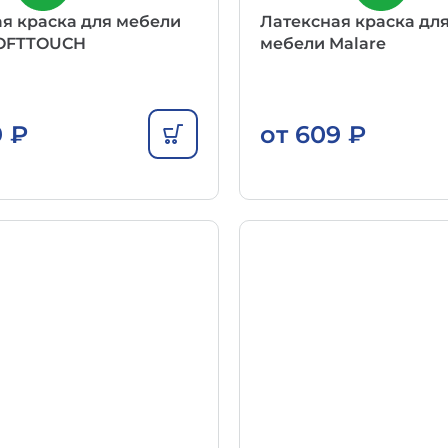
я краска для мебели
Латексная краска дл
SOFTTOUCH
мебели Malare
9
₽
от
609
₽