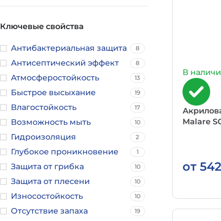
Ключевые свойства
Антибактериальная защита
8
Антисептический эффект
8
В налич
Атмосферостойкость
13
Быстрое высыхание
19
Влагостойкость
17
Акрилова
Malare 
Возможность мыть
10
Гидроизоляция
2
Глубокое проникновение
1
от
54
Защита от грибка
10
Защита от плесени
10
Износостойкость
10
Отсутствие запаха
19