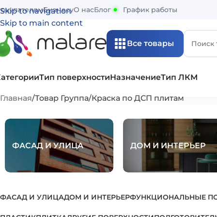
окупателям
Бизнесу
О нас
Блог
График работы
Skip to navigation
Skip to main content
Все товары
Категории
Тип поверхности
Назначение
Тип ЛКМ
Главная
Товар Группа
Краска по ДСП плитам
ФАСАД И УЛИЦА
ДОМ И ИНТЕРЬЕР
ФАСАД И УЛИЦА
ДОМ И ИНТЕРЬЕР
ФУНКЦИОНАЛЬНЫЕ П