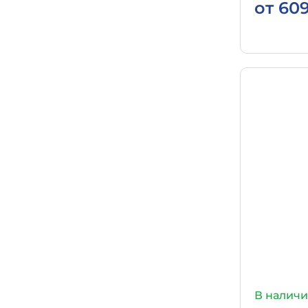
от
60
В налич