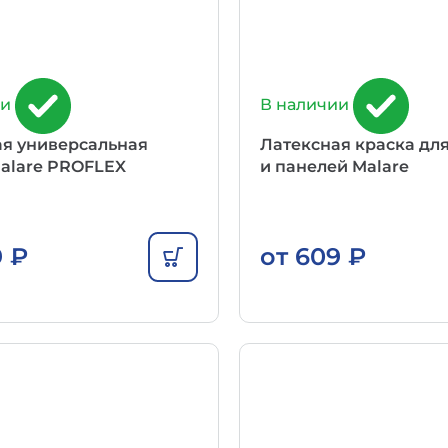
ии
В наличии
ая универсальная
Латексная краска дл
alare PROFLEX
и панелей Malare
9
₽
от
609
₽