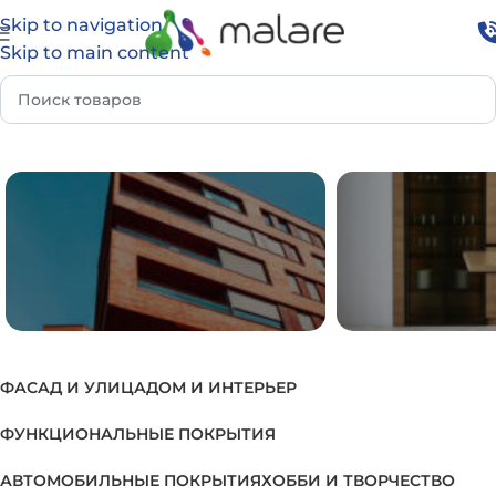
Skip to navigation
Skip to main content
Главная
Товар Группа
Краска для террас
ФАСАД И УЛИЦА
ДОМ И ИНТЕРЬЕР
ФАСАД И УЛИЦА
ДОМ И И
ФУНКЦИОНАЛЬНЫЕ ПОКРЫТИЯ
АВТОМОБИЛЬНЫЕ ПОКРЫТИЯ
ХОББИ И ТВОРЧЕСТВО