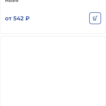
Malare
от
542
₽