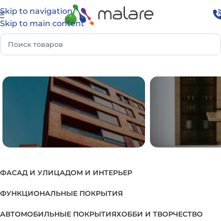
Skip to navigation
Skip to main content
па
Краска 3 в 1 для металлических перил и поручней
ФАСАД И УЛИЦА
ДОМ И ИНТЕРЬЕР
ФАСАД И УЛИЦА
ДОМ И И
ФУНКЦИОНАЛЬНЫЕ ПОКРЫТИЯ
АВТОМОБИЛЬНЫЕ ПОКРЫТИЯ
ХОББИ И ТВОРЧЕСТВО