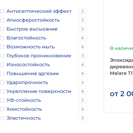
Антисептический эффект
2
Атмосферостойкость
3
Быстрое высыхание
3
Влагостойкость
6
Возможность мыть
6
В налич
Глубокое проникновение
3
Эпоксидн
Износостойкость
6
деревян
Malare T
Повышение адгезии
6
Ударопрочность
3
Укрепление поверхности
6
от
2 
УФ-стойкость
3
Химстойкость
6
Эластичность
3