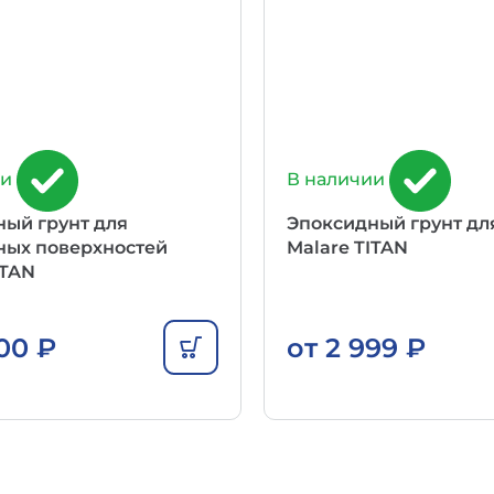
ии
В наличии
ый грунт для
Эпоксидный грунт дл
ных поверхностей
Malare TITAN
ITAN
000
₽
от
2 999
₽