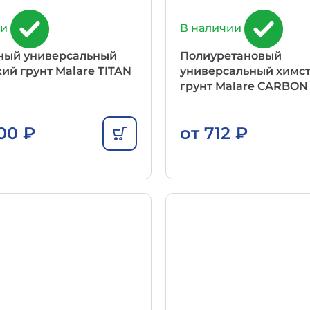
ии
В наличии
ный универсальный
Полиуретановый
ий грунт Malare TITAN
универсальный химс
грунт Malare CARBON
000
₽
от
712
₽