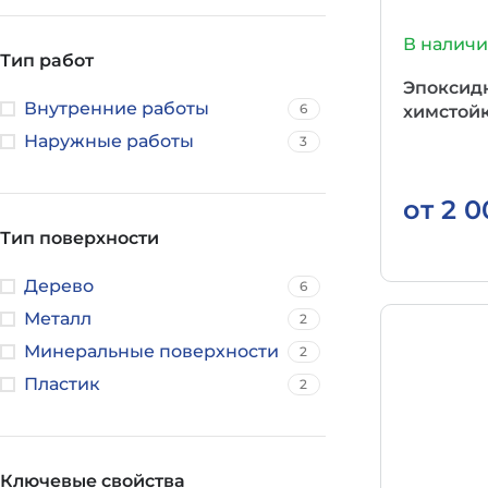
В налич
Тип работ
Эпоксид
Внутренние работы
6
химстойк
Наружные работы
3
от
2 
Тип поверхности
Дерево
6
Металл
2
Минеральные поверхности
2
Пластик
2
Ключевые свойства