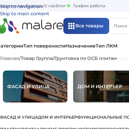
окупателям
Бизнесу
О нас
Блог
График работы
Skip to navigation
Skip to main content
Все товары
Категории
Тип поверхности
Назначение
Тип ЛКМ
Главная
Товар Группа
Грунтовка по ОСБ плитам
ФАСАД И УЛИЦА
ДОМ И ИНТЕРЬЕР
ФАСАД И УЛИЦА
ДОМ И ИНТЕРЬЕР
ФУНКЦИОНАЛЬНЫЕ П