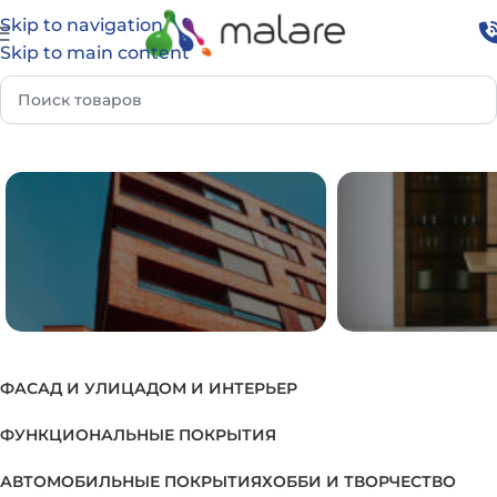
Skip to navigation
Skip to main content
Главная
Товар Группа
Грунтовка для подвалов
ФАСАД И УЛИЦА
ДОМ И ИНТЕРЬЕР
ФАСАД И УЛИЦА
ДОМ И И
ФУНКЦИОНАЛЬНЫЕ ПОКРЫТИЯ
АВТОМОБИЛЬНЫЕ ПОКРЫТИЯ
ХОББИ И ТВОРЧЕСТВО