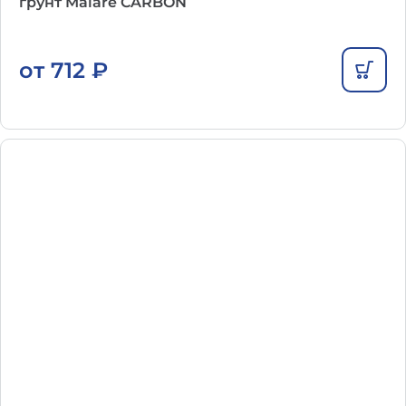
грунт Malare CARBON
от
712
₽