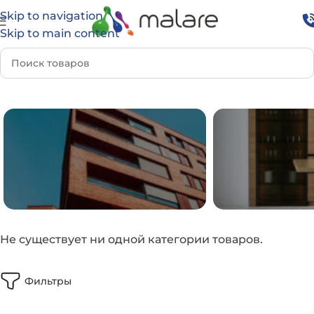
Skip to navigation
Skip to main content
Главная
Каталог
WOOCOMMERCE
Не существует ни одной категории товаров.
ФАСАД И УЛИЦА
ДОМ И И
Фильтры