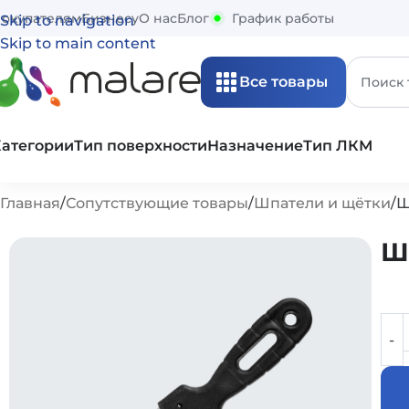
окупателям
Бизнесу
О нас
Блог
График работы
Skip to navigation
Skip to main content
Все товары
Категории
Тип поверхности
Назначение
Тип ЛКМ
Главная
Сопутствующие товары
Шпатели и щётки
Ш
Ш