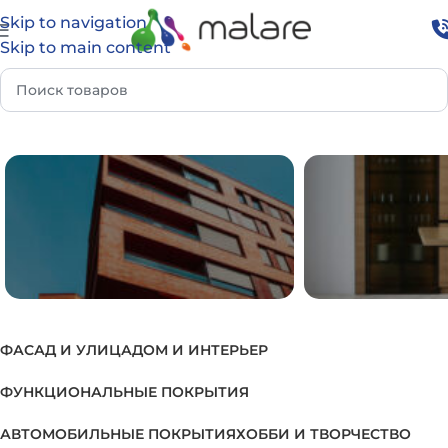
Skip to navigation
Skip to main content
Главная
Товар Группа
Краска по кирпичу
ФАСАД И УЛИЦА
ДОМ И ИНТЕРЬЕР
ФАСАД И УЛИЦА
ДОМ И И
ФУНКЦИОНАЛЬНЫЕ ПОКРЫТИЯ
АВТОМОБИЛЬНЫЕ ПОКРЫТИЯ
ХОББИ И ТВОРЧЕСТВО