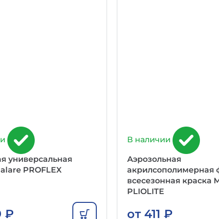
ии
В наличии
ая универсальная
Аэрозольная
alare PROFLEX
акрилсополимерная 
всесезонная краска M
PLIOLITE
9
₽
от
411
₽