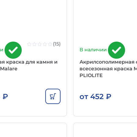
(15)
ии
В наличии
я краска для камня и
Акрилсополимерная 
Malare
всесезонная краска M
PLIOLITE
5
₽
от
452
₽