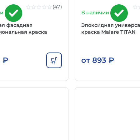
(47)
ии
В наличии
ая фасадная
Эпоксидная универс
иональная краска
краска Malare TITAN
5
₽
от
893
₽