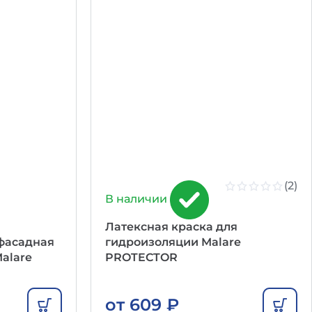
(2)
В наличии
Латексная краска для
фасадная
гидроизоляции Malare
alare
PROTECTOR
от
609
₽