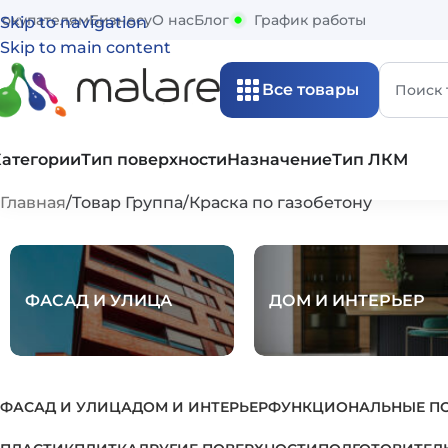
окупателям
Бизнесу
О нас
Блог
График работы
Skip to navigation
Skip to main content
Все товары
Категории
Тип поверхности
Назначение
Тип ЛКМ
Главная
Товар Группа
Краска по газобетону
ФАСАД И УЛИЦА
ДОМ И ИНТЕРЬЕР
ФАСАД И УЛИЦА
ДОМ И ИНТЕРЬЕР
ФУНКЦИОНАЛЬНЫЕ П