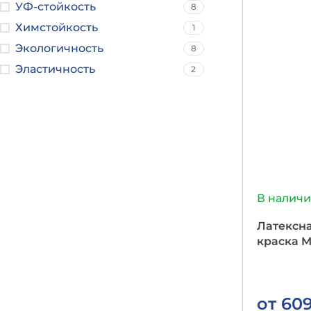
УФ-стойкость
8
Химстойкость
1
Экологичность
8
Эластичность
2
В налич
Латексн
краска M
от
60