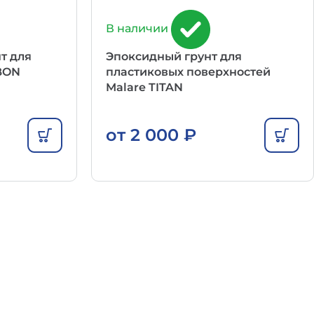
В наличии
т для
Эпоксидный грунт для
BON
пластиковых поверхностей
Malare TITAN
от
2 000
₽