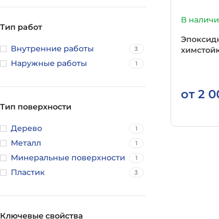
В налич
Тип работ
Эпоксид
Внутренние работы
3
химстойк
Наружные работы
1
от
2 
Тип поверхности
Дерево
1
Металл
1
Минеральные поверхности
1
Пластик
3
Ключевые свойства