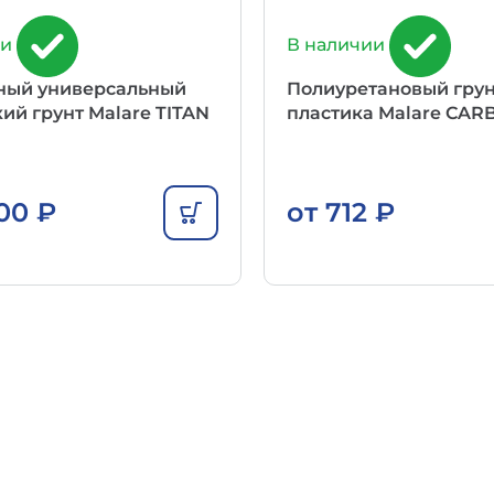
ии
В наличии
ный универсальный
Полиуретановый грун
ий грунт Malare TITAN
пластика Malare CAR
000
₽
от
712
₽