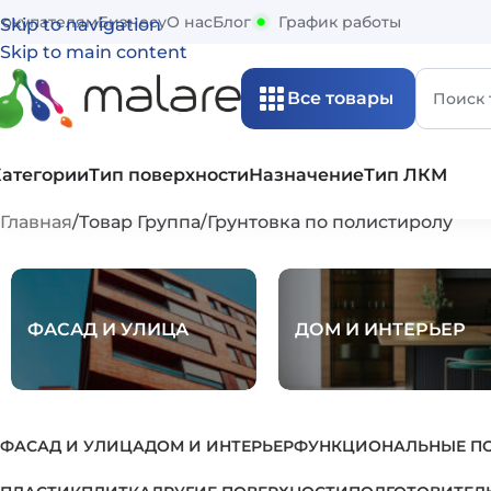
окупателям
Бизнесу
О нас
Блог
График работы
Skip to navigation
Skip to main content
Все товары
Категории
Тип поверхности
Назначение
Тип ЛКМ
Главная
Товар Группа
Грунтовка по полистиролу
ФАСАД И УЛИЦА
ДОМ И ИНТЕРЬЕР
ФАСАД И УЛИЦА
ДОМ И ИНТЕРЬЕР
ФУНКЦИОНАЛЬНЫЕ П