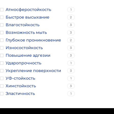
Атмосферостойкость
1
Быстрое высыхание
2
Влагостойкость
3
Возможность мыть
3
Глубокое проникновение
2
Износостойкость
3
Повышение адгезии
3
Ударопрочность
1
Укрепление поверхности
3
УФ-стойкость
1
Химстойкость
3
Эластичность
1