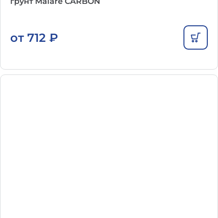
грунт Malare CARBON
от
712
₽