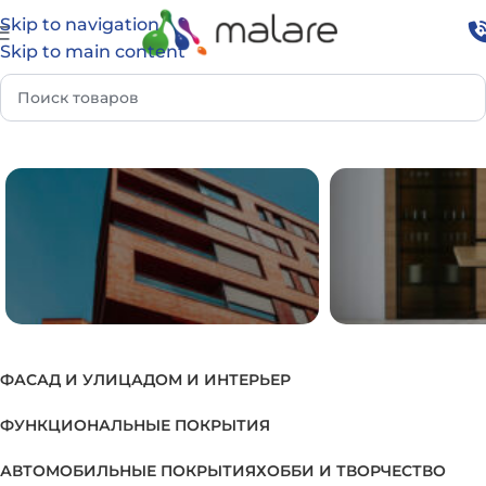
Skip to navigation
Skip to main content
я
Товар Группа
Грунтовка по оцинкованному металлу
ФАСАД И УЛИЦА
ДОМ И ИНТЕРЬЕР
ФАСАД И УЛИЦА
ДОМ И И
ФУНКЦИОНАЛЬНЫЕ ПОКРЫТИЯ
АВТОМОБИЛЬНЫЕ ПОКРЫТИЯ
ХОББИ И ТВОРЧЕСТВО