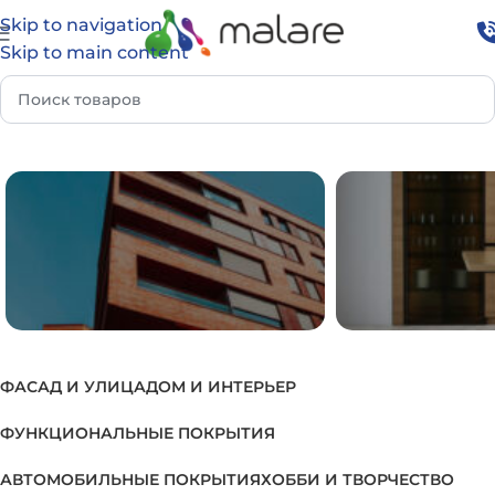
Skip to navigation
Skip to main content
р Группа
Грунтовка для звукоизоляционных панелей
ФАСАД И УЛИЦА
ДОМ И ИНТЕРЬЕР
ФАСАД И УЛИЦА
ДОМ И И
ФУНКЦИОНАЛЬНЫЕ ПОКРЫТИЯ
АВТОМОБИЛЬНЫЕ ПОКРЫТИЯ
ХОББИ И ТВОРЧЕСТВО