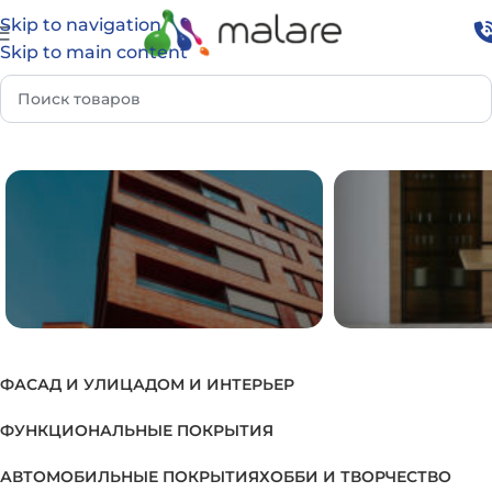
Skip to navigation
Skip to main content
Группа
Грунтовка для сельскохозяйственной техники
ФАСАД И УЛИЦА
ДОМ И ИНТЕРЬЕР
ФАСАД И УЛИЦА
ДОМ И И
ФУНКЦИОНАЛЬНЫЕ ПОКРЫТИЯ
АВТОМОБИЛЬНЫЕ ПОКРЫТИЯ
ХОББИ И ТВОРЧЕСТВО