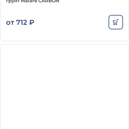
грунт Malare CARBON
от
712
₽