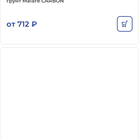
грунт Malare CARBON
от
712
₽