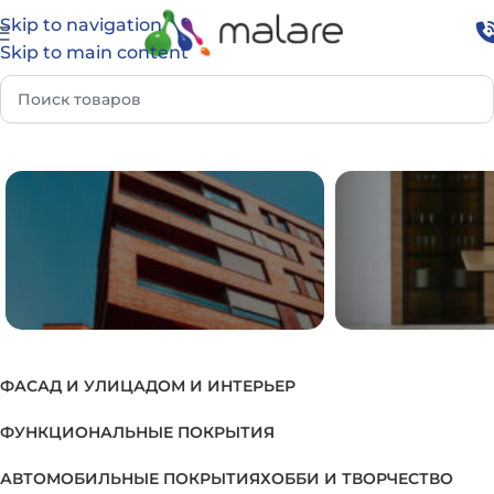
Skip to navigation
Skip to main content
я
Товар Группа
Грунтовка для мостовых конструкций
ФАСАД И УЛИЦА
ДОМ И ИНТЕРЬЕР
ФАСАД И УЛИЦА
ДОМ И И
ФУНКЦИОНАЛЬНЫЕ ПОКРЫТИЯ
АВТОМОБИЛЬНЫЕ ПОКРЫТИЯ
ХОББИ И ТВОРЧЕСТВО