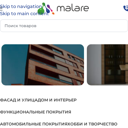
Skip to navigation
Skip to main content
р Группа
Грунт-эмаль 3 в 1 для труб и трубопроводов
ФАСАД И УЛИЦА
ДОМ И ИНТЕРЬЕР
ФАСАД И УЛИЦА
ДОМ И И
ФУНКЦИОНАЛЬНЫЕ ПОКРЫТИЯ
АВТОМОБИЛЬНЫЕ ПОКРЫТИЯ
ХОББИ И ТВОРЧЕСТВО