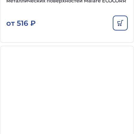
металлических поверхностей Malare ECOCORR
от
516
₽