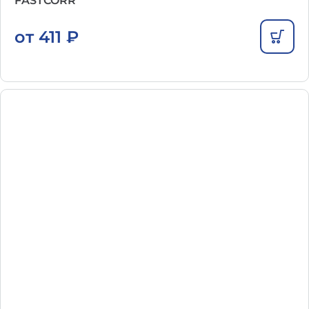
FASTCORR
от
411
₽