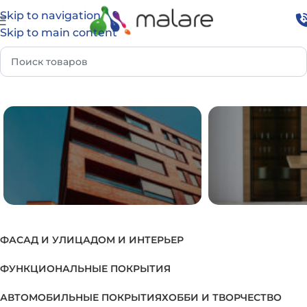
Skip to navigation
Skip to main content
Главная
Товар Группа
Грунт для пластиковых окон
ФАСАД И УЛИЦА
ДОМ И ИНТЕРЬЕР
ФАСАД И УЛИЦА
ДОМ И И
ФУНКЦИОНАЛЬНЫЕ ПОКРЫТИЯ
АВТОМОБИЛЬНЫЕ ПОКРЫТИЯ
ХОББИ И ТВОРЧЕСТВО