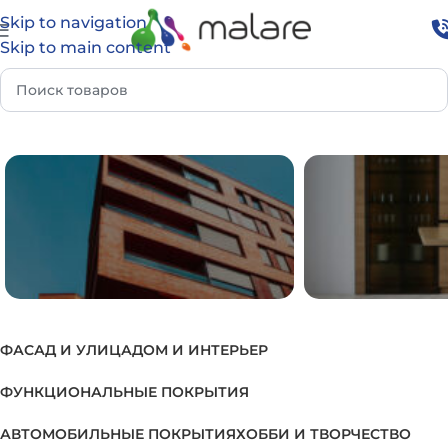
Skip to navigation
Skip to main content
вар Группа
Глубокопроникающий эпоксидный грунт
ФАСАД И УЛИЦА
ДОМ И ИНТЕРЬЕР
ФАСАД И УЛИЦА
ДОМ И И
ФУНКЦИОНАЛЬНЫЕ ПОКРЫТИЯ
АВТОМОБИЛЬНЫЕ ПОКРЫТИЯ
ХОББИ И ТВОРЧЕСТВО