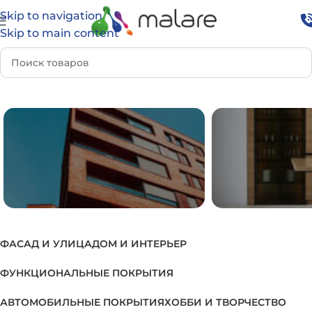
Skip to navigation
Skip to main content
Главная
Товар Группа
Эпоксидный лак по оргстеклу
ФАСАД И УЛИЦА
ДОМ И ИНТЕРЬЕР
ФАСАД И УЛИЦА
ДОМ И И
ФУНКЦИОНАЛЬНЫЕ ПОКРЫТИЯ
АВТОМОБИЛЬНЫЕ ПОКРЫТИЯ
ХОББИ И ТВОРЧЕСТВО