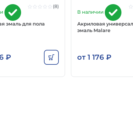
(8)
ии
В наличии
я эмаль для пола
Акриловая универса
эмаль Malare
76
₽
от
1 176
₽