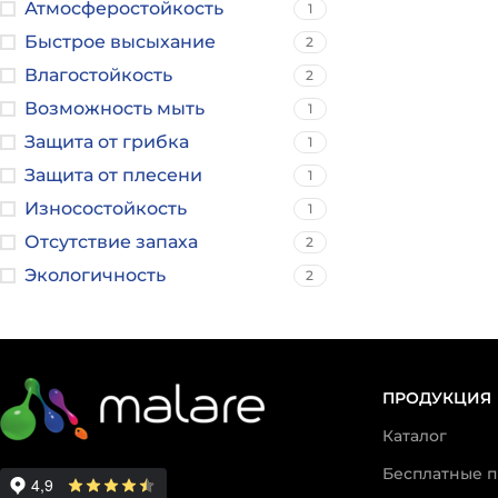
Атмосферостойкость
1
Быстрое высыхание
2
Влагостойкость
2
Возможность мыть
1
Защита от грибка
1
Защита от плесени
1
Износостойкость
1
Отсутствие запаха
2
Экологичность
2
ПРОДУКЦИЯ
Каталог
Бесплатные 