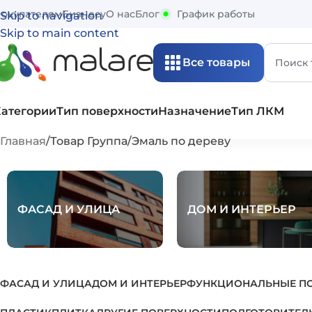
окупателям
Бизнесу
О нас
Блог
График работы
Skip to navigation
Skip to main content
Все товары
Категории
Тип поверхности
Назначение
Тип ЛКМ
Главная
Товар Группа
Эмаль по дереву
ФАСАД И УЛИЦА
ДОМ И ИНТЕРЬЕР
ФАСАД И УЛИЦА
ДОМ И ИНТЕРЬЕР
ФУНКЦИОНАЛЬНЫЕ П