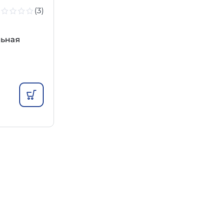
(3)
льная