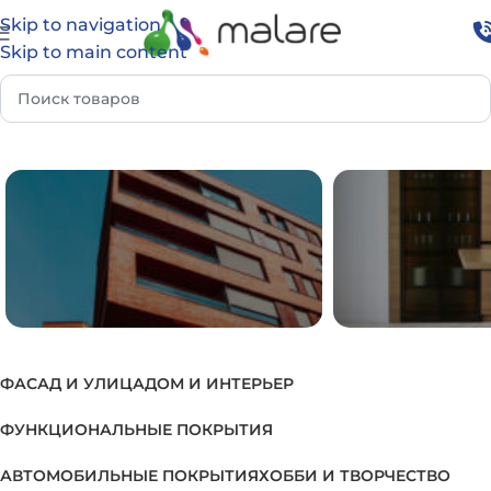
Skip to navigation
Skip to main content
Главная
Товар Группа
Эмаль для детских площадок
ФАСАД И УЛИЦА
ДОМ И ИНТЕРЬЕР
ФАСАД И УЛИЦА
ДОМ И И
ФУНКЦИОНАЛЬНЫЕ ПОКРЫТИЯ
АВТОМОБИЛЬНЫЕ ПОКРЫТИЯ
ХОББИ И ТВОРЧЕСТВО