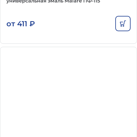
универсальная эмаль Malare ПФ-115
от
411
₽